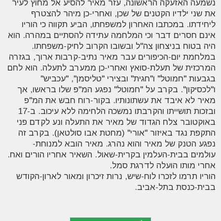
נשמעה האזעקה הראשונה, עזר מאיר להסיע אל מחוץ לעיר
את שני ילדיו הקטנים של שכן, ואחרי-כן מיהר להצטרף
ליחידתו. במכתבו האחרון למשפחתו, הביע תקווה כי הוריו
אינם חסרים דבר וכי המלחמה עתידה להסתיים במהרה. הוא
היה בטוח בניצחון צה"ל ובשובו הקרוב לחיק-משפחתו.
במלחמת יום-הכיפורים עבר מאיר נתיב-קרבות ארוך, בגזרה
המרכזית של תעלת-סואץ ואחרי-כן ממערב לתעלה. הוא לחם
בגבעות "חמוטל" ו"חגית" ובצירי "טליסמן", "עכביש"
ו"לכסיקון". בקרב על "חמוטל" נפגע המ"פ שלו בראשו, אך
מאיר לא איבד את עשתונותיו. בקור-רוח חבש את המ"פ
ובזכות תושייתו והקרבתו נמשכה הלחימה ללא עיכוב.
ב-17
באוקטובר צלח הגדוד של מאיר את התעלה ונע לקדם פני
התקפת נגד באיזור "אורי" (מחטת אבו סולטאן). בקרב זה
נפגע הטנק של מאיר והוא נהרג.
מאיר הובא למנוחת-
עולמים בבית-העלמין בקרית-שאול. השאיר אחריו הורים ואח.
אחרי מותו הועלה לדרגת סמל.
הוריו תרמו לזכרו לוח-שיש, נרות זיכרון ומאור לארון-הקודש
בבית-כנסת בתל-אביב.