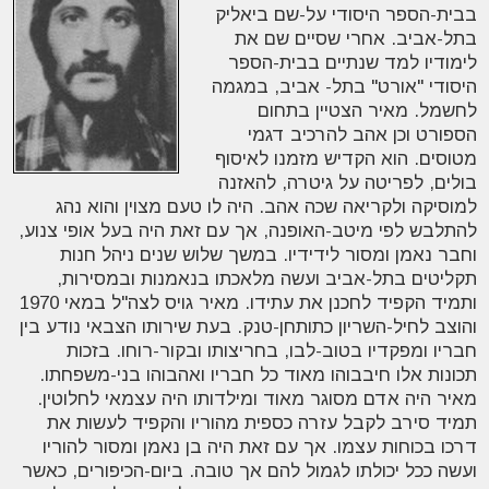
בבית-הספר היסודי על-שם ביאליק
בתל-אביב. אחרי שסיים שם את
לימודיו למד שנתיים בבית-הספר
היסודי "אורט" בתל- אביב, במגמה
לחשמל. מאיר הצטיין בתחום
הספורט וכן אהב להרכיב דגמי
מטוסים. הוא הקדיש מזמנו לאיסוף
בולים, לפריטה על גיטרה, להאזנה
למוסיקה ולקריאה שכה אהב. היה לו טעם מצוין והוא נהג
להתלבש לפי מיטב-האופנה, אך עם זאת היה בעל אופי צנוע,
וחבר נאמן ומסור לידידיו. במשך שלוש שנים ניהל חנות
תקליטים בתל-אביב ועשה מלאכתו בנאמנות ובמסירות,
ותמיד הקפיד לחכנן את עתידו. מאיר גויס לצה"ל במאי 1970
והוצב לחיל-השריון כתותחן-טנק. בעת שירותו הצבאי נודע בין
חבריו ומפקדיו בטוב-לבו, בחריצותו ובקור-רוחו. בזכות
תכונות אלו חיבבוהו מאוד כל חבריו ואהבוהו בני-משפחתו.
מאיר היה אדם מסוגר מאוד ומילדותו היה עצמאי לחלוטין.
תמיד סירב לקבל עזרה כספית מהוריו והקפיד לעשות את
דרכו בכוחות עצמו. אך עם זאת היה בן נאמן ומסור להוריו
ועשה ככל יכולתו לגמול להם אך טובה. ביום-הכיפורים, כאשר