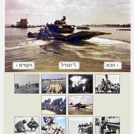
הבא
הגדל
הקודם