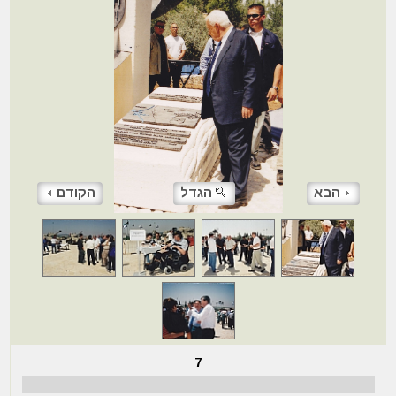
הבא
הגדל
הקודם
7