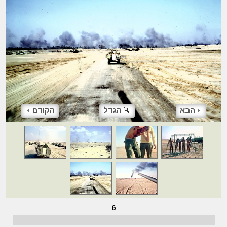
הבא
הגדל
הקודם
6