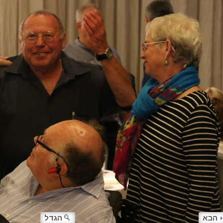
הבא
הגדל