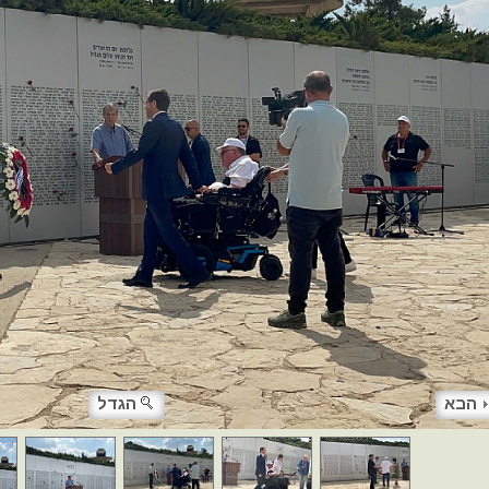
הבא
הגדל