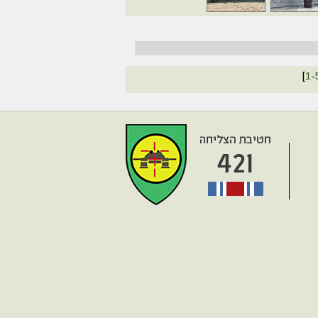
[
1
-