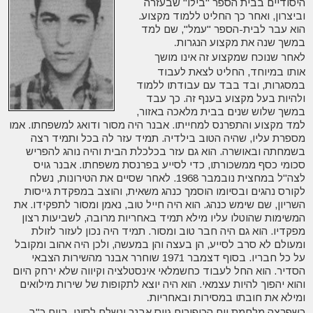
היסודיים בבית הספר "בילו" שבעזרה
וביצרון, ואחר כך החליט ללמוד מקצוע.
הוא עבר לבית-הספר "עמל", שם למד
במשך שנה את מקצוע הנגרות
.
לאחר שנוכח שמקצוע זה אינו מושך
אותו במיוחד, החליט לצאת לעבוד
במסגרות, ובד בבד עם עבודתו ללמוד
ולהיות בעל מקצוע בענף זה. כך עבד
במשך שלוש שנים בבית מלאכה באזור,
למד מקצוע והתפרנס למחייתו. אבנר היה מסור ודואג למשפחתו. אמו
מספרת עליו, שהיה הטוב בילדיה. תמיד עזר לה בכל ותמיד רצה
בשמחתה ובאושרה. הוא גם עזר בכלכלת הבית והיה נוהג להפריש
סכומי כסף ממשכורתו, כדי לסייע בפרנסת משפחתו. אבנר גויס
לצה"ל במחצית נובמבר 1968. לאחר שסיים את הטירונות, נשלח
לקורס נהגים ובסיומו הוסמך כנהג משאית, והוצב במפקדת גייסות
השריון, שם שימש כנהג. הוא היה חייל טוב, נאמן ומסור לתפקידו. את
המשימות שהוטלו עליו מילא תמיד באחריות מרובה, לשביעות רצון
מפקדיו. הוא גם היה חבר טוב ומסור. תמיד היה נכון לעזור לזולת
ומעולם לא סרב לסייע, הן בעצה והן במעשה, ולכן היה אהוב ומקובל
על כל חבריו. בסוף דצמבר 1971 שוחרר אבנר מהשירות הצבאי
הסדיר. הוא החל לעבוד כחשמלאי אינסטלציה וקיווה שלא ירחק היום
והוא יהפוך להיות עצמאי. הוא היה יוצא לתקופות של שירות מילואים
ומילא את חובתו במסירות ובאחריות
.
כשפרצה מלחמת יום הכיפורים גויס אבנר ונשלח לסיני. ביום כ"ב