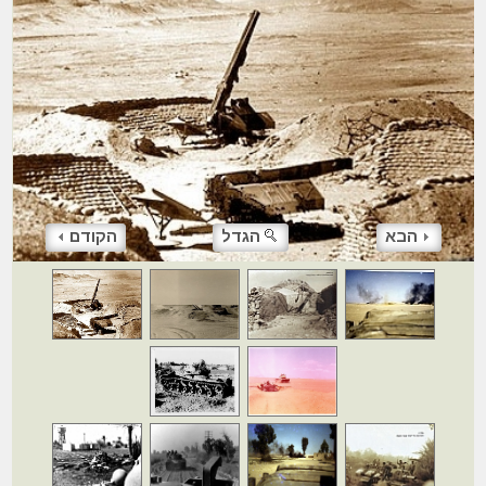
הבא
הגדל
הקודם