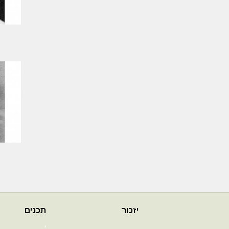
יזכור
תכנים
י