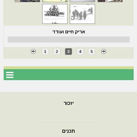
אריק חיים ועודד
1
2
3
4
5
יזכור
תכנים