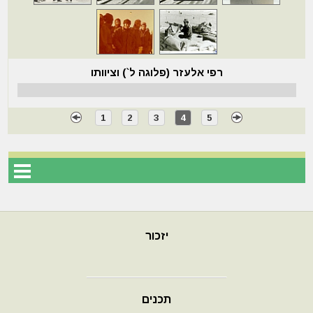
רפי אלעזר (פלוגה ל`) וציוותו
1
2
3
4
5
יזכור
תכנים