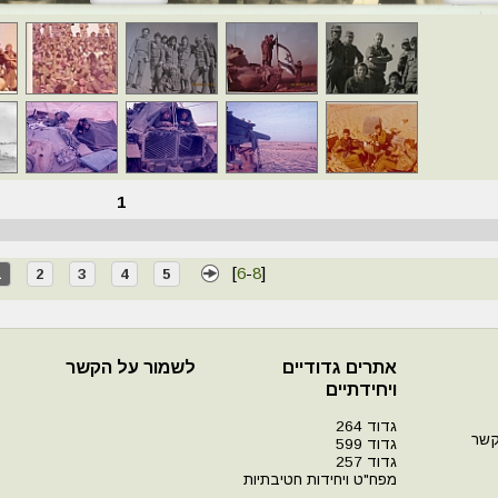
1
[
6
-
8
]
1
2
3
4
5
אתרים גדודיים
לשמור על הקשר
ויחידתיים
גדוד 264
קשר
גדוד 599
גדוד 257
מפח"ט ויחידות חטיבתיות