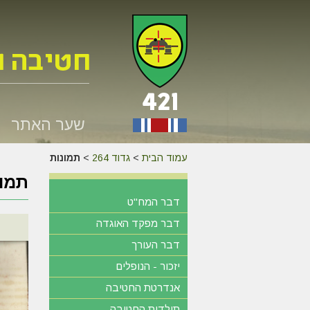
שער האתר
עמוד הבית
>
גדוד 264
>
תמונות
תמונ
דבר המח"ט
דבר מפקד האוגדה
דבר העורך
יזכור - הנופלים
אנדרטת החטיבה
תולדות החטיבה