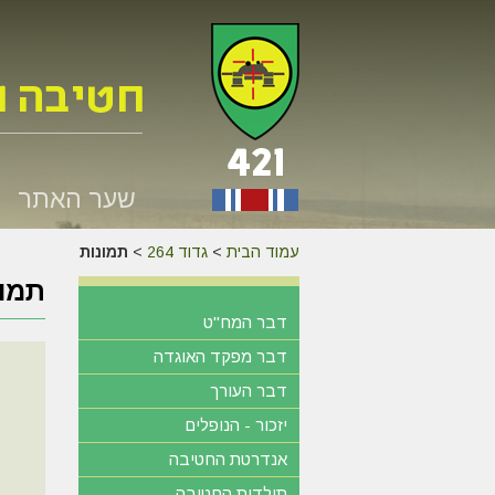
שער האתר
עמוד הבית
>
גדוד 264
>
תמונות
תמונ
דבר המח"ט
דבר מפקד האוגדה
דבר העורך
יזכור - הנופלים
אנדרטת החטיבה
תולדות החטיבה