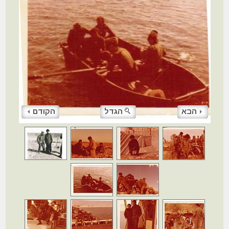
הבא
הגדל
הקודם