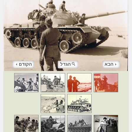
הבא
הגדל
הקודם