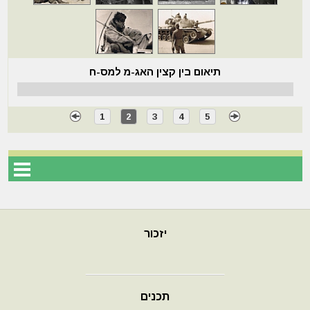
תיאום בין קצין האג-מ למס-ח
1
2
3
4
5
יזכור
תכנים