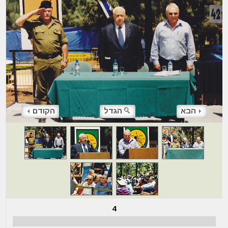
הבא
הגדל
הקודם
4