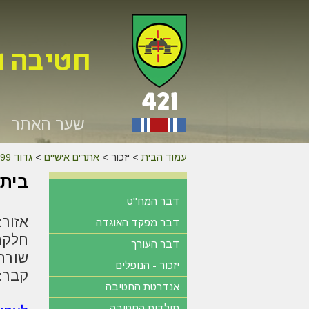
שער האתר
עמוד הבית
>
יזכור >
אתרים אישיים
>
גדוד 599
בית 
דבר המח"ט
אזור: 
דבר מפקד האוגדה
חלקה:
דבר העורך
שורה:
יזכור - הנופלים
קבר: 6
אנדרטת החטיבה
תולדות החטיבה