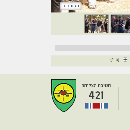
הקודם
[
1
-
5
]