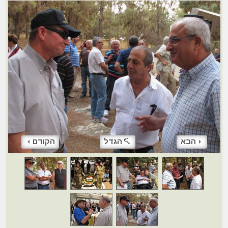
הבא
הגדל
הקודם