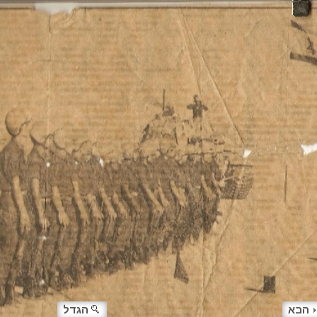
הבא
הגדל