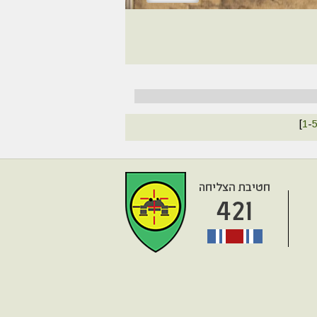
[
1
-