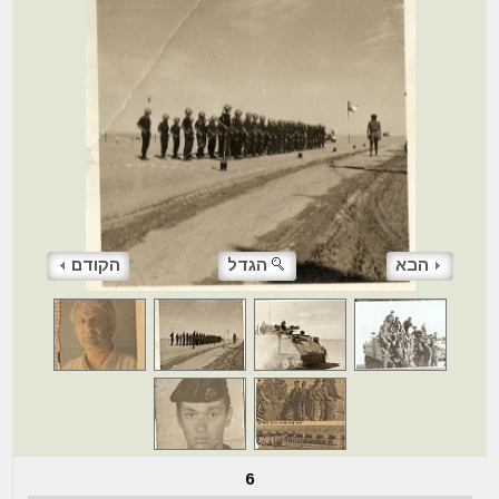
הבא
הגדל
הקודם
6