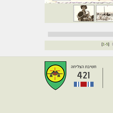
[
1
-
5
]