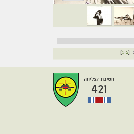
[
1
-
5
]