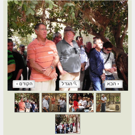
הבא
הגדל
הקודם