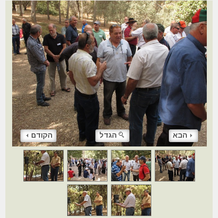
הבא
הגדל
הקודם