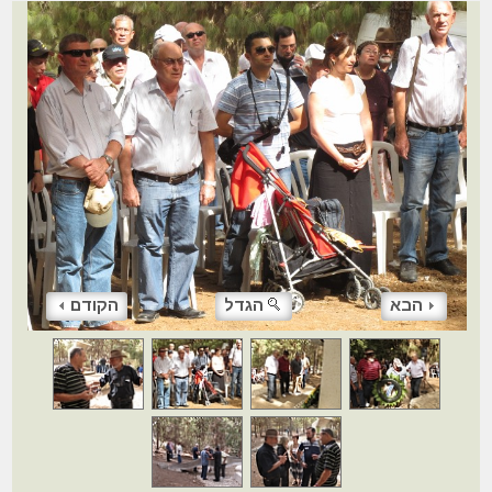
הבא
הגדל
הקודם