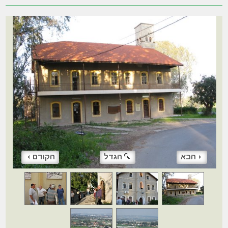
הבא
הגדל
הקודם