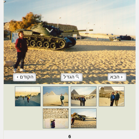
הבא
הגדל
הקודם
6