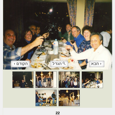
הבא
הגדל
הקודם
22