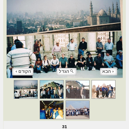
הבא
הגדל
הקודם
31