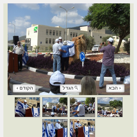
הבא
הגדל
הקודם