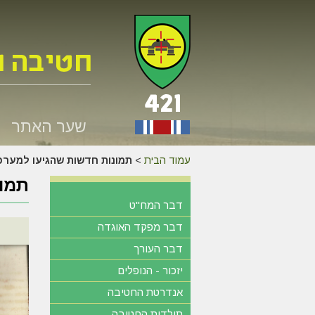
שער האתר
עמוד הבית
>
תמונות חדשות שהגיעו למער
תמונ
דבר המח"ט
דבר מפקד האוגדה
דבר העורך
יזכור - הנופלים
אנדרטת החטיבה
תולדות החטיבה