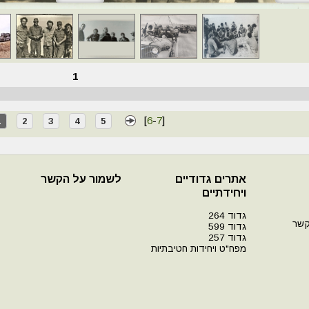
1
[
6
-
7
]
1
2
3
4
5
אתרים גדודיים
לשמור על הקשר
ויחידתיים
גדוד 264
קשר
גדוד 599
גדוד 257
מפח"ט ויחידות חטיבתיות