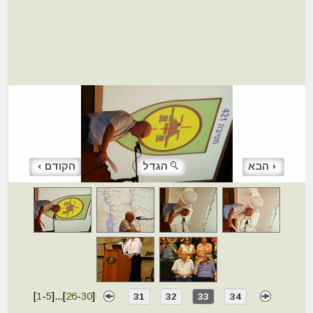
הבא
הגדל
הקודם
[
1
-
5
]
...
[
26
-
30
]
31
32
33
34