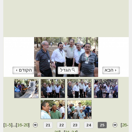
הבא
הגדל
הקודם
[
1
-
5
]
...
[
16
-
20
]
[
26
-
21
22
23
24
25