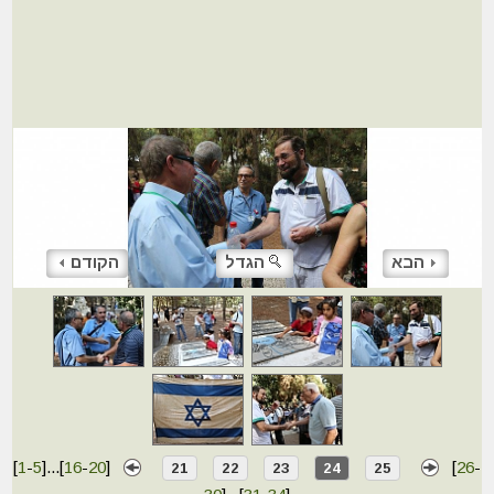
הבא
הגדל
הקודם
[
1
-
5
]
...
[
16
-
20
]
[
26
-
21
22
23
24
25