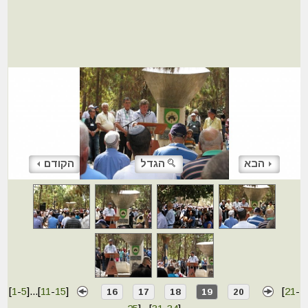
הבא
הגדל
הקודם
[
1
-
5
]
...
[
11
-
15
]
[
21
-
16
17
18
19
20