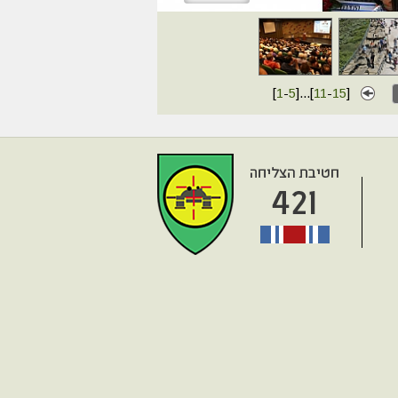
[
1
-
5
]
...
[
11
-
15
]