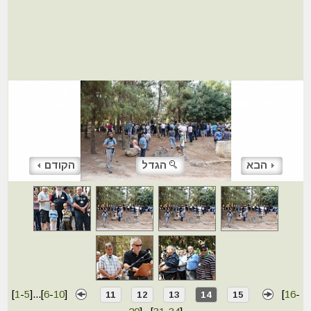
הבא
הגדל
הקודם
[
1
-
5
]
...
[
6
-
10
]
[
16
-
11
12
13
14
15