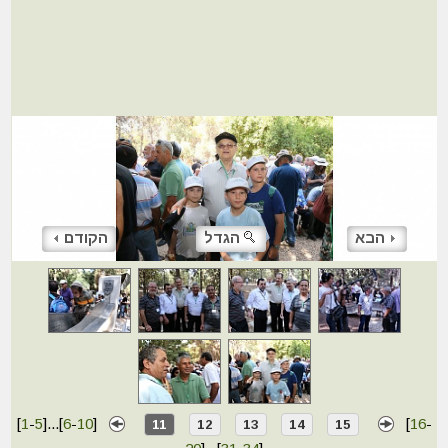
הבא
הגדל
הקודם
[
1
-
5
]
...
[
6
-
10
]
[
16
-
11
12
13
14
15