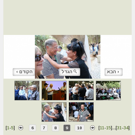
הבא
הגדל
הקודם
[
1
-
5
]
[
11
-
15
]
...
[
31
-
34
]
6
7
8
9
10