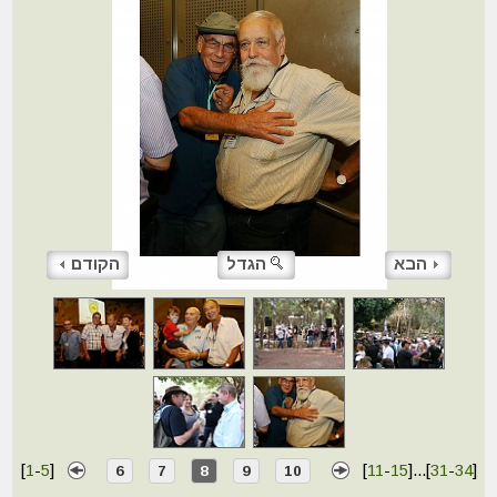
הבא
הגדל
הקודם
[
1
-
5
]
[
11
-
15
]
...
[
31
-
34
]
6
7
8
9
10