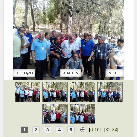
הבא
הגדל
הקודם
[
6
-
10
]
...
[
31
-
34
]
1
2
3
4
5