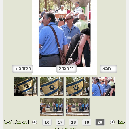
הבא
הגדל
הקודם
[
1
-
5
]
...
[
11
-
15
]
[
21
-
16
17
18
19
20