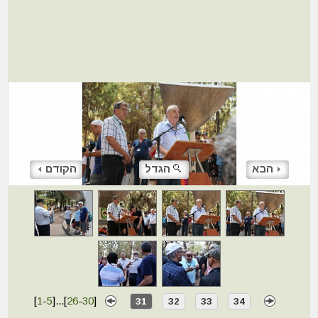
הבא
הגדל
הקודם
[
1
-
5
]
...
[
26
-
30
]
31
32
33
34