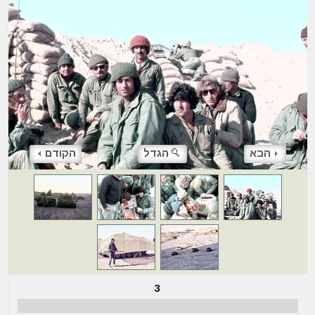
הבא
הגדל
הקודם
3