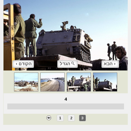
הבא
הגדל
הקודם
4
1
2
3