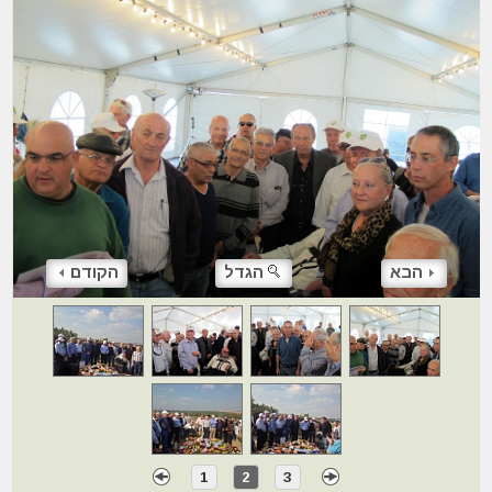
הבא
הגדל
הקודם
1
2
3