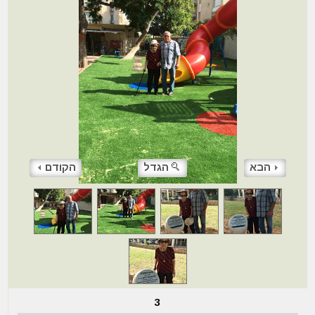
הבא
הגדל
הקודם
3