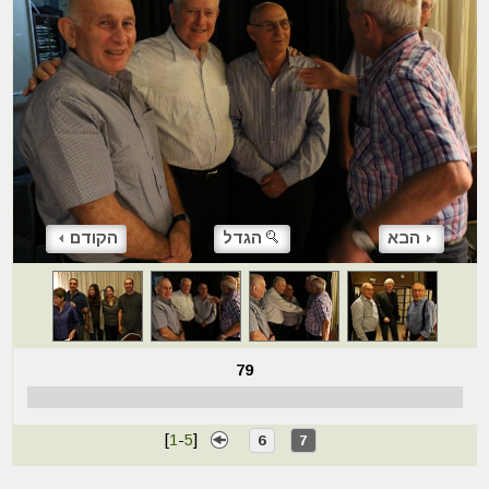
הבא
הגדל
הקודם
79
[
1
-
5
]
6
7