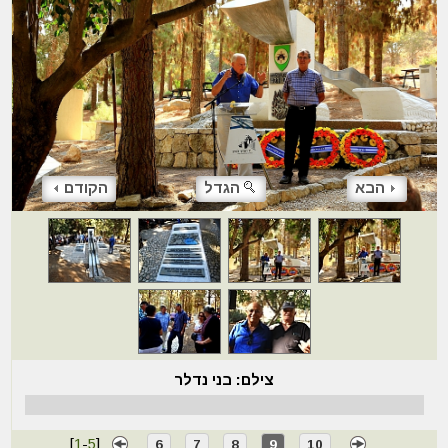
הבא
הגדל
הקודם
צילם: בני נדלר
[
1
-
5
]
6
7
8
9
10